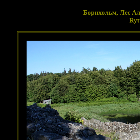
Борнхольм, Лес Ал
Ryt