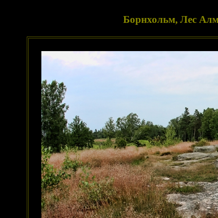
Борнхольм, Лес Алм