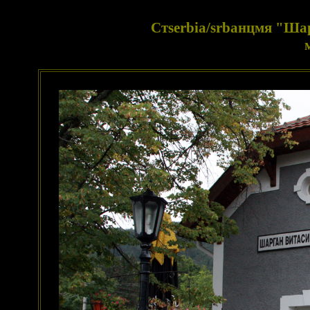
Стserbia/srbанцмя "Шар