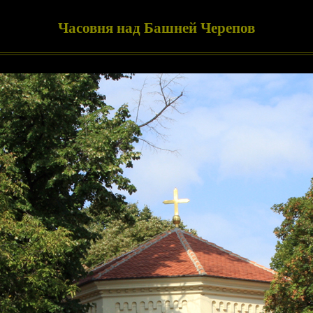
Часовня над Башней Черепов